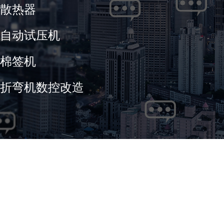
散热器
自动试压机
棉签机
折弯机数控改造
产品展示
手机：
13905896049
（陈先生）
手机：
13606794617
（
地址：浙江省兰溪市赤溪街道赤溪路18号
官网：
www.lxwanche
COPYRIGHT © 兰溪市万成机电制造有限公司 ALL RIGHTS RESERVED.
无屑切管机
浙ICP备2022012031号-1