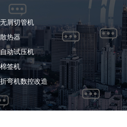
无屑切管机
散热器
自动试压机
棉签机
折弯机数控改造
新闻资讯
手机：
13905896049
（陈先生）
手机：
13606794617
（